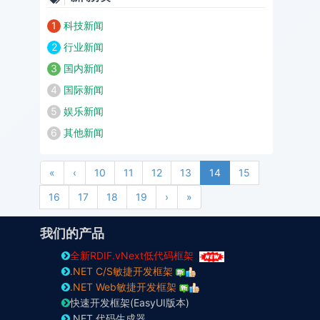
1
科技新闻
2
行业新闻
3
国内新闻
4
国际新闻
5
娱乐新闻
6
其他新闻
First
Previous
«
‹
10
11
12
13
14
15
Next
Last
16
17
18
19
›
»
我们的产品
全新RDIF.vNext低代码框架
.NET C/S敏捷开发框架
.NET Web敏捷开发框架
快速开发框架(EasyUI版本)
.NET 代码生成器