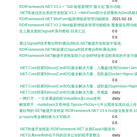
0.6
RDIFramework.NET V3.2-> “Tab”标签新增可“最大化”显示功能
.NET快速信息化系统开发框架 V3.2 ->WinForm部分全部重构为Dev风
RDIFramework.NET WinForm版新增报表管理功能模块
2021-02-19
RDIFramework.NET V3.3 Web版新增报表管理功能模块-重量级实用功
史上最全面的SignalR系列教程-目录汇总
0.6
0.6
通过SignalR技术整合即时通讯(IM)在.NET敏捷开发框架中落地
RDIFramework.NET框架通过SignalR技术整合即时通讯(IM)
RDIFramework.NET敏捷开发框架助力企业BPM业务流程系统的开发与
0.6
.NET Core部署到linux(CentOS)最全解决方案，入魔篇(使用Docker+
.NET Core部署到linux(CentOS)最全解决方案，高阶篇(Docker+Nginx 或 
0.6
.NET Core部署到linux(CentOS)最全解决方案，进阶篇(Supervisor+Ngin
.NET Core部署到linux(CentOS)最全解决方案，常规篇
daily
一网打尽，一文讲通虚拟机VirtualBox及Linux使用
daily
解放双手，markdown文章神器,Typora+PicGo+七牛云图床实现自动上
最好用的.NET敏捷开发框架-RDIFramework.NET V3.6 Ace版全新发布
js+query将金额转换为大写格式
0.6
0.6
.NET快速开发框架-RDIFramework.NET 全新EasyUI版发布
.NET分离exe和dll在不同的目录让你的程序更整洁
daily