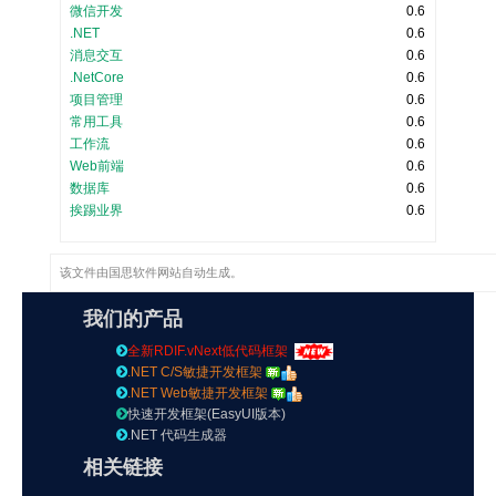
微信开发
0.6
.NET
0.6
消息交互
0.6
.NetCore
0.6
项目管理
0.6
常用工具
0.6
工作流
0.6
Web前端
0.6
数据库
0.6
挨踢业界
0.6
该文件由
国思软件
网站自动生成。
我们的产品
全新RDIF.vNext低代码框架
.NET C/S敏捷开发框架
.NET Web敏捷开发框架
快速开发框架(EasyUI版本)
.NET 代码生成器
相关链接