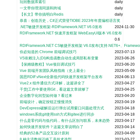
玩转数据库索引
daily
一文带你理清同源和跨域
daily
【长文】带你搞明白Redis
daily
恭喜：创造历史，C#正式荣登TIOBE 2023年年度编程语言奖
.NET敏捷开发框架-RDIFramework.NET V6.0发布
2024-11-30
RDIFramework.NET 快速开发框架 WebEasyUI版本 V6.0发布
0.6
RDIFramework.NET CS敏捷开发框架 V6.0发布(支持.NET6+、Fra
你必知道的 Chrome 前端调试技巧
2023-07-13
VS依赖注入(DI)构造函数自动生成局部私有变量
2023-06-26
【保姆级教程】Vue项目调试技巧
2023-06-20
Vue 前端开发团队风格指南（史上最全）
2023-05-09
国思RDIF.vNext全新低代码快速开发框架平台发布
2024-06-13
Vue2.x 组件通信方式详解，这篇讲全了
2023-04-27
干货|工作中要使用Git，看这篇文章就够了
2023-04-25
企业数字化转型如何做？看过来
2023-04-20
前端设计，确定按钮正慢慢消失
2023-04-19
DevExpress破解后运行弹出试用窗口问题处理方式
2023-04-18
windows系统git使用ssh方式和gitee进行同步
2023-04-18
什么是零代码与低代码，有什么区别与联系，未来趋势
2023-04-17
如何快速开发软件？这篇文章说明白了
2023-04-14
经典的52条产品交互设计原则
2023-04-09
8 种主流数据迁移工具技术选型
2023-03-27