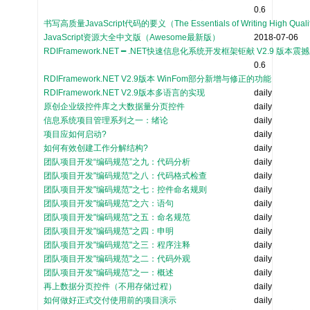
0.6
书写高质量JavaScript代码的要义（The Essentials of Writing High Quali
JavaScript资源大全中文版（Awesome最新版）
2018-07-06
RDIFramework.NET ━ .NET快速信息化系统开发框架钜献 V2.9 版本震
0.6
RDIFramework.NET V2.9版本 WinFom部分新增与修正的功能
RDIFramework.NET V2.9版本多语言的实现
daily
原创企业级控件库之大数据量分页控件
daily
信息系统项目管理系列之一：绪论
daily
项目应如何启动?
daily
如何有效创建工作分解结构?
daily
团队项目开发“编码规范”之九：代码分析
daily
团队项目开发"编码规范"之八：代码格式检查
daily
团队项目开发"编码规范"之七：控件命名规则
daily
团队项目开发"编码规范"之六：语句
daily
团队项目开发"编码规范"之五：命名规范
daily
团队项目开发"编码规范"之四：申明
daily
团队项目开发"编码规范"之三：程序注释
daily
团队项目开发"编码规范"之二：代码外观
daily
团队项目开发"编码规范"之一：概述
daily
再上数据分页控件（不用存储过程）
daily
如何做好正式交付使用前的项目演示
daily