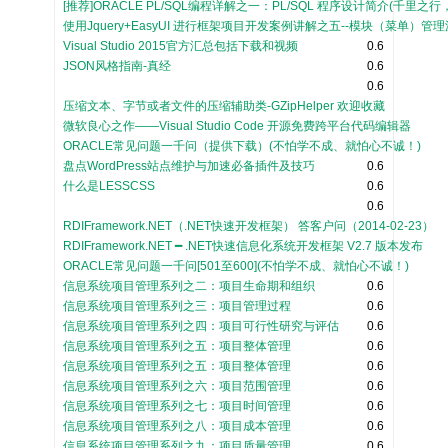
[推荐]ORACLE PL/SQL编程详解之一：PL/SQL 程序设计简介(千里之
使用Jquery+EasyUI 进行框架项目开发案例讲解之五--模块（菜单）管
Visual Studio 2015官方汇总包括下载和视频
0.6
JSON风格指南-真经
0.6
0.6
压缩文本、字节或者文件的压缩辅助类-GZipHelper 欢迎收藏
微软良心之作——Visual Studio Code 开源免费跨平台代码编辑器
ORACLE常见问题一千问（提供下载）(不怕学不成、就怕心不诚！)
盘点WordPress站点维护与加速必备插件及技巧
0.6
什么是LESSCSS
0.6
0.6
RDIFramework.NET（.NET快速开发框架） 答客户问（2014-02-23）
RDIFramework.NET ━ .NET快速信息化系统开发框架 V2.7 版本发布
ORACLE常见问题一千问[501至600](不怕学不成、就怕心不诚！)
信息系统项目管理系列之二：项目生命期和组织
0.6
信息系统项目管理系列之三：项目管理过程
0.6
信息系统项目管理系列之四：项目可行性研究与评估
0.6
信息系统项目管理系列之五：项目整体管理
0.6
信息系统项目管理系列之五：项目整体管理
0.6
信息系统项目管理系列之六：项目范围管理
0.6
信息系统项目管理系列之七：项目时间管理
0.6
信息系统项目管理系列之八：项目成本管理
0.6
信息系统项目管理系列之九：项目质量管理
0.6