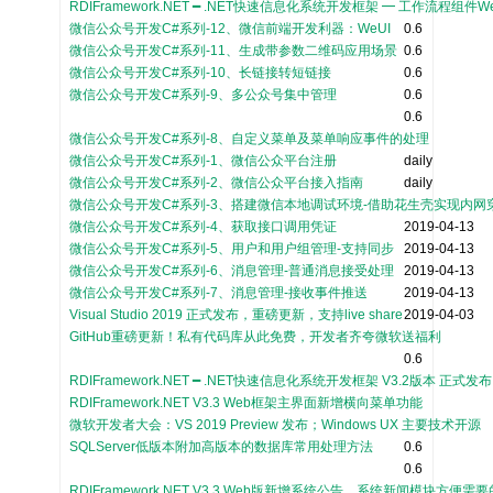
RDIFramework.NET ━ .NET快速信息化系统开发框架 ━ 工作流程组件
微信公众号开发C#系列-12、微信前端开发利器：WeUI
0.6
微信公众号开发C#系列-11、生成带参数二维码应用场景
0.6
微信公众号开发C#系列-10、长链接转短链接
0.6
微信公众号开发C#系列-9、多公众号集中管理
0.6
0.6
微信公众号开发C#系列-8、自定义菜单及菜单响应事件的处理
微信公众号开发C#系列-1、微信公众平台注册
daily
微信公众号开发C#系列-2、微信公众平台接入指南
daily
微信公众号开发C#系列-3、搭建微信本地调试环境-借助花生壳实现内网
微信公众号开发C#系列-4、获取接口调用凭证
2019-04-13
微信公众号开发C#系列-5、用户和用户组管理-支持同步
2019-04-13
微信公众号开发C#系列-6、消息管理-普通消息接受处理
2019-04-13
微信公众号开发C#系列-7、消息管理-接收事件推送
2019-04-13
Visual Studio 2019 正式发布，重磅更新，支持live share
2019-04-03
GitHub重磅更新！私有代码库从此免费，开发者齐夸微软送福利
0.6
RDIFramework.NET ━ .NET快速信息化系统开发框架 V3.2版本 正式发布
RDIFramework.NET V3.3 Web框架主界面新增横向菜单功能
微软开发者大会：VS 2019 Preview 发布；Windows UX 主要技术开源
SQLServer低版本附加高版本的数据库常用处理方法
0.6
0.6
RDIFramework.NET V3.3 Web版新增系统公告、系统新闻模块方便需