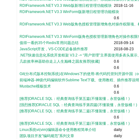
RDIFramework.NET V3.3 Web版新增日程管理功能模块
2018-11-16
RDIFramework.NET V3.3 WinForm版新增日程管理功能模块
0.6
RDIFramework.NET V3.3 Web版角色授权管理新增角色对操作权
RDIFramework.NET V3.3 WinForm版角色授权管理新增角色对
值得一看的35个Redis常用问题总结
2018-09-14
JavaScript开发，VS-CODE必备插件推荐
2018-08-23
.NET快速信息化系统开发框架 V3.2 -> “用户管理”主界面使用多表头
几款效率神器助你走上人生巅峰之园友推荐[收藏]
0.6
0.6
Git(分布式版本控制系统)在Windows下的使用-将代码托管到开源中国（os
前端神器-神级代码编辑软件Sublime Text下载、使用教程、插件推荐
Mustache模板技术
0.6
0.6
[推荐]ORACLE SQL：经典查询练手第五篇(不懂装懂，永世饭桶！)
[强烈推荐]ORACLE SQL：经典查询练手第四篇(不懂装懂，永世饭桶！)
[推荐]ORACLE SQL：经典查询练手第二篇(不懂装懂，永世饭桶！)
0.6
[推荐]ORACLE SQL：经典查询练手第三篇(不懂装懂，永世饭桶！)
Linux系统vi(vim)编辑器命令使用教程简单介绍
daily
团队项目开发"编码规范"系列文章
daily