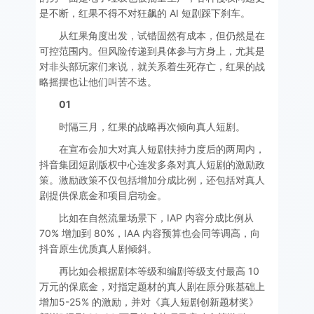
是不断，红果不得不对狂飙的 AI 短剧踩下刹车。
从红果角度出发，试错固然有成本，但仍然是在
可控范围内。但风险传递到具体参与方身上，尤其是
对非头部玩家们来说，就关系着生死存亡，红果的战
略摇摆也让他们叫苦不迭。
01
时隔三月，红果的战略再次倾向真人短剧。
在宣布会加大对真人短剧扶持力度后的两周内，
抖音集团短剧版权中心连发多条对真人短剧的激励政
策。激励政策不仅包括增加分成比例，还包括对真人
剧提供保底金和项目启动金。
比如在自然流量场景下，IAP 内容分成比例从
70% 增加到 80%，IAA 内容预算也会同等调高，向
抖音原生优质真人剧倾斜。
再比如会根据剧本等级和编剧等级支付最高 10
万元的保底金，对指定题材的真人剧在原分账基础上
增加5-25% 的激励，并对《真人短剧创新题材奖》