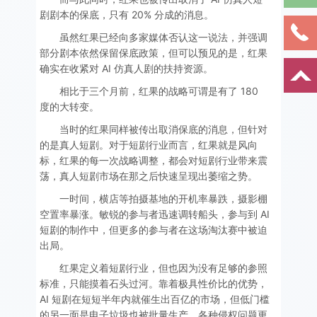
剧剧本的保底，只有 20% 分成的消息。
虽然红果已经向多家媒体否认这一说法，并强调
部分剧本依然保留保底政策，但可以预见的是，红果
确实在收紧对 AI 仿真人剧的扶持资源。
相比于三个月前，红果的战略可谓是有了 180
度的大转变。
当时的红果同样被传出取消保底的消息，但针对
的是真人短剧。对于短剧行业而言，红果就是风向
标，红果的每一次战略调整，都会对短剧行业带来震
荡，真人短剧市场在那之后快速呈现出萎缩之势。
一时间，横店等拍摄基地的开机率暴跌，摄影棚
空置率暴涨。敏锐的参与者迅速调转船头，参与到 AI
短剧的制作中，但更多的参与者在这场淘汰赛中被迫
出局。
红果定义着短剧行业，但也因为没有足够的参照
标准，只能摸着石头过河。靠着极具性价比的优势，
AI 短剧在短短半年内就催生出百亿的市场，但低门槛
的另一面是电子垃圾也被批量生产，各种侵权问题更