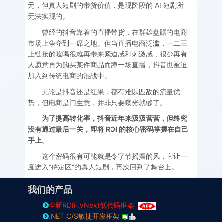
元，但真人短剧的带货价值，是现阶段的 AI 短剧所
无法实现的。
曾经的抖音靠着的直播带货，在群雄盘踞的电商
市场上争夺到一席之地。但当直播电商泛滥，一二三
上链接的吆喝很难再带来紧迫感和刺激感，很少再有
人愿意再为购买某件商品而蹲一场直播，抖音也被迫
加入到传统电商的混战中。
无论是抖音还是红果，都有难以匹敌的流量优
势，但电商是门生意，并非只要曝光就够了。
为了提高转化率，抖音近年来汲汲营营，但终究
没有通过最后一关，即将 ROI 的核心密码掌握在自己
手上。
这个密码很有可能就是令字节摇摆的风，它让一
度进入“待定区”的真人短剧，再次回到了舞台上。
我们的产品
全新RDIF.vNext低代码框架
.NET C/S敏捷开发框架