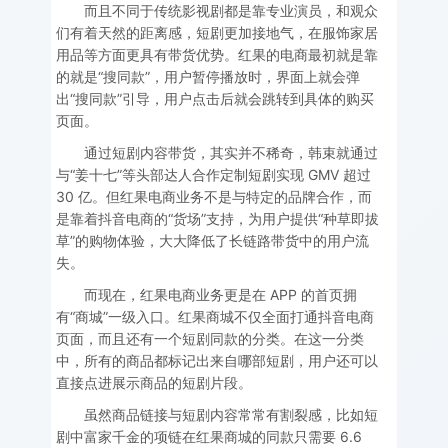
而且不同于传统影视剧都是靠专业演员，和观众
们有着天然的距离感，短剧更加接地气，在服饰家居
用品等方面更具有带货优势。红果的电商最初就是靠
的就是“搜同款”，用户暂停播放时，界面上就会弹
出“搜同款”引导，用户点击后就会跳转到具体的购买
页面。
通过短剧内容带货，其实并不稀奇，韩束就通过
与“姜十七”等头部达人合作定制短剧实现 GMV 超过
30 亿。但红果电商业务不是与特定的品牌合作，而
是靠着抖音电商的“货场”支持，为用户提供“种草即拔
草”的购物体验，大大降低了长链路带货中的用户流
失。
而现在，红果电商业务更是在 APP 的首页拥
有“商城”一级入口。红果商城不仅全面打通抖音电商
页面，而且还有一个短剧同款的分类。在这一分类
中，所有的商品都标记出来自哪部短剧，用户还可以
直接点进展示商品的短剧片段。
虽然商品链接与短剧内容常常有割裂感，比如短
剧中富家千金的项链在红果商城的同款只需要 6.6