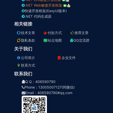
.NET Web敏捷开发框架
快速开发框架(EasyUI版本)
.NET 代码生成器
相关链接
技术文章
付款方式
推荐文章
隐私条款
站点地图
QQ交流群
关于我们
公司简介
企业文件
联系方式
联系我们
Q Q：406590790
Phone：13005007127(同微信)
Email：406590790#qq.com