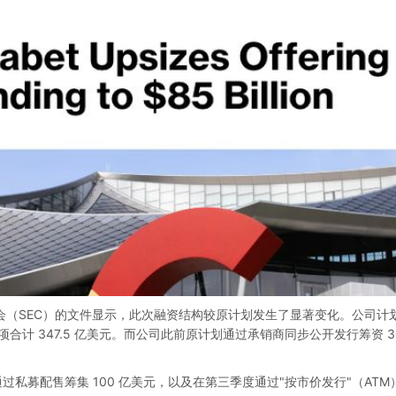
员会（SEC）的文件显示，此次融资结构较原计划发生了显著变化。公司计划
两项合计 347.5 亿美元。而公司此前原计划通过承销商同步公开发行筹资 
通过私募配售筹集 100 亿美元，以及在第三季度通过"按市价发行"（ATM