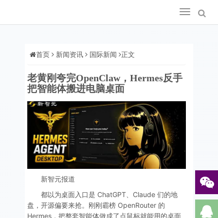
Toggle
navigation
首页
新闻资讯
国际新闻
正文
老黄刚夸完OpenClaw，Hermes反手
把智能体搬进电脑桌面
新智元报道
都以为桌面入口是 ChatGPT、Claude 们的地
盘，开源偏要来抢。刚刚霸榜 OpenRouter 的
Hermes，把整套智能体做成了点鼠标就能用的桌面