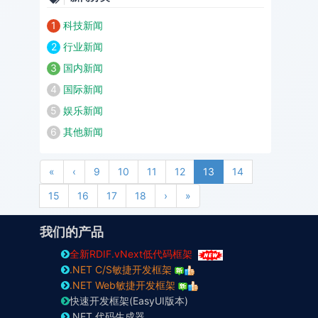
1
科技新闻
2
行业新闻
3
国内新闻
4
国际新闻
5
娱乐新闻
6
其他新闻
First
Previous
«
‹
9
10
11
12
13
14
Next
Last
15
16
17
18
›
»
我们的产品
全新RDIF.vNext低代码框架
.NET C/S敏捷开发框架
.NET Web敏捷开发框架
快速开发框架(EasyUI版本)
.NET 代码生成器