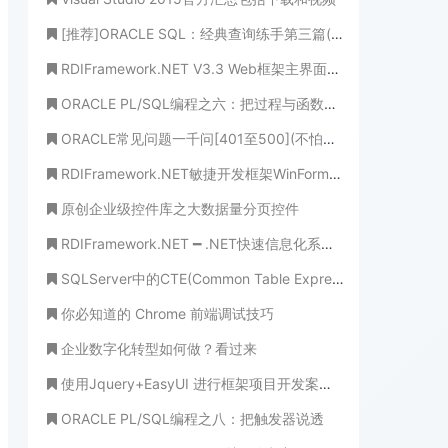
[推荐]ORACLE SQL：经典查询练手第三篇(不懂装懂，永世饭桶！)
RDIFramework.NET V3.3 Web框架主界面新增横向菜单功能
ORACLE PL/SQL编程之六：把过程与函数说透(穷追猛打，把根儿都拔起!)
ORACLE常见问题一千问[401至500](不怕学不成、就怕心不诚！)
RDIFramework.NET敏捷开发框架WinForm新增文件中心-实现附件集中管理
原创企业级控件库之大数据量分页控件
RDIFramework.NET ━ .NET快速信息化系统开发框架 记录所有操作的Sql
SQLServer中的CTE(Common Table Expression)通用表表达式使用详解
你必知道的 Chrome 前端调试技巧
企业数字化转型如何做？看过来
使用Jquery+EasyUI 进行框架项目开发案例讲解之五--模块（菜单）管理源码分享
ORACLE PL/SQL编程之八：把触发器说透