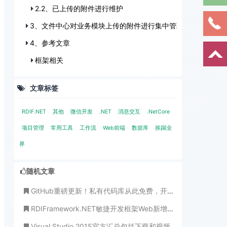
2.2、已上传的附件进行维护
3、文件中心对业务模块上传的附件进行集中管理
4、参考文章
框架相关
文章标签
RDIF.NET
其他
微信开发
.NET
消息交互
.NetCore
项目管理
常用工具
工作流
Web前端
数据库
挨踢业
界
随机文章
GitHub重磅更新！私有代码库从此免费，开发者齐夸微软送福利
RDIFramework.NET敏捷开发框架Web新增邮件中心实现便捷式的邮件收发
Visual Studio 2015官方汇总包括下载和视频