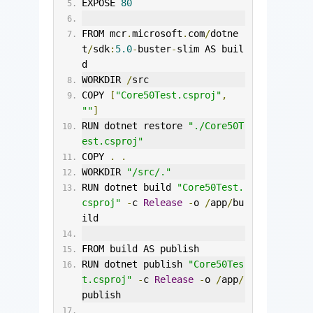
EXPOSE 
80
FROM mcr
.
microsoft
.
com
/
dotne
t
/
sdk
:
5.0
-
buster
-
slim AS buil
d
WORKDIR 
/
src
COPY 
[
"Core50Test.csproj"
,
""
]
RUN dotnet restore 
"./Core50T
est.csproj"
COPY 
.
.
WORKDIR 
"/src/."
RUN dotnet build 
"Core50Test.
csproj"
-
c 
Release
-
o 
/
app
/
bu
ild
FROM build AS publish
RUN dotnet publish 
"Core50Tes
t.csproj"
-
c 
Release
-
o 
/
app
/
publish