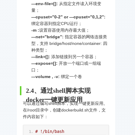
—env-file=[]:
从指定文件读入环境变
量；
—cpuset=”0-2” or —cpuset=”0,1,2”:
绑定容器到指定CPU运行；
-m :
设置容器使用内存最大值；
—net=”bridge”:
指定容器的网络连接类
型，支持 bridge/host/none/container: 四
种类型；
—link=[]:
添加链接到另一个容器；
—expose=[]:
开放一个端口或一组端
口；
—volume , -v:
绑定一个卷
2.4、通过shell脚本实现
docker一键更新应用
可以通过编写shell脚本，实现一键更新应用。
在/root目录中，创建dockerbuild.sh文件，文
件内容如下：
# !/bin/bash