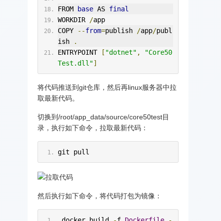
FROM 
base
 AS 
final
WORKDIR 
/
app
COPY 
--
from
=
publish 
/
app
/
publ
ish 
.
ENTRYPOINT 
[
"dotnet"
,
"Core50
Test.dll"
]
将代码推送到git仓库，然后再linux服务器中拉
取最新代码。
切换到/root/app_data/source/core50test目
录，执行如下命令，拉取最新代码：
git pull
然后执行如下命令，将代码打包为镜像：
 docker build 
-
f 
Dockerfile
-