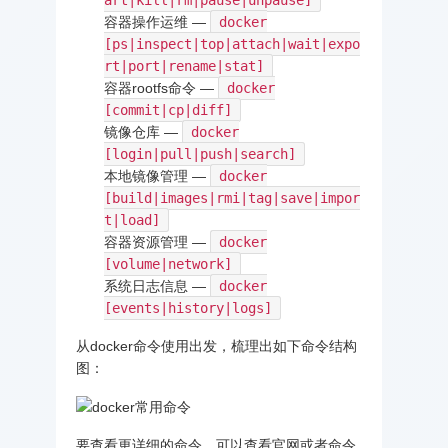
容器操作运维 —
docker
[ps|inspect|top|attach|wait|expo
rt|port|rename|stat]
容器rootfs命令 —
docker
[commit|cp|diff]
镜像仓库 —
docker
[login|pull|push|search]
本地镜像管理 —
docker
[build|images|rmi|tag|save|impor
t|load]
容器资源管理 —
docker
[volume|network]
系统日志信息 —
docker
[events|history|logs]
从docker命令使用出发，梳理出如下命令结构
图：
要查看更详细的命令，可以查看官网或者命令