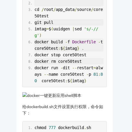
cd 
/
root
/
app_data
/
source
/
core
50test
git pull
imtag
=
$
(
uuidgen 
|
sed 
's/-//
g'
)
docker build 
-
f 
Dockerfile
-
t 
core50test
:
$
{
imtag
}
.
docker stop core50test
docker rm core50test
docker run 
-
dit 
--
restart
=
alw
ays 
--
name core50test 
-
p 
81
:
8
0
  core50test
:
$
{
imtag
}
给dockerbuild.sh文件设置执行权限，命令如
下：
chmod 
777
 dockerbuild
.
sh