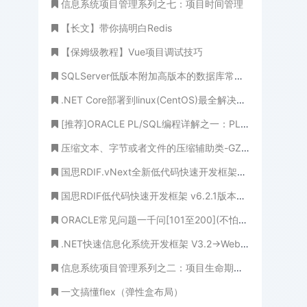
信息系统项目管理系列之七：项目时间管理
【长文】带你搞明白Redis
【保姆级教程】Vue项目调试技巧
SQLServer低版本附加高版本的数据库常用处理方法
.NET Core部署到linux(CentOS)最全解决方案，高阶篇(Docker+Nginx 或 Jexus)
[推荐]ORACLE PL/SQL编程详解之一：PL/SQL 程序设计简介(千里之行，始于足下)
压缩文本、字节或者文件的压缩辅助类-GZipHelper 欢迎收藏
国思RDIF.vNext全新低代码快速开发框架平台6.1版本发布（支持vue2、vue3）
国思RDIF低代码快速开发框架 v6.2.1版本发布
ORACLE常见问题一千问[101至200](不怕学不成、就怕心不诚！)
.NET快速信息化系统开发框架 V3.2->Web版本工作流部分业务处理界面与查看界面全新展示
信息系统项目管理系列之二：项目生命期和组织
一文搞懂flex（弹性盒布局）