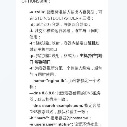
OPTIONS说明：
-a stdin:
指定标准输入输出内容类型，可
选 STDIN/STDOUT/STDERR 三项；
-d:
后台运行容器，并返回容器ID；
-i:
以交互模式运行容器，通常与 -t 同时
使用；
-P:
随机端口映射，容器内部端口
随机
映
射到主机的端口
-p:
指定端口映射，格式为：
主机(宿主)端
口:容器端口
-t:
为容器重新分配一个伪输入终端，通常
与 -i 同时使用；
—name=”nginx-lb”:
为容器指定一个名
称；
—dns 8.8.8.8:
指定容器使用的DNS服务
器，默认和宿主一致；
—dns-search example.com:
指定容器
DNS搜索域名，默认和宿主一致；
-h “mars”:
指定容器的hostname；
-e username=”ritchie”:
设置环境变量；