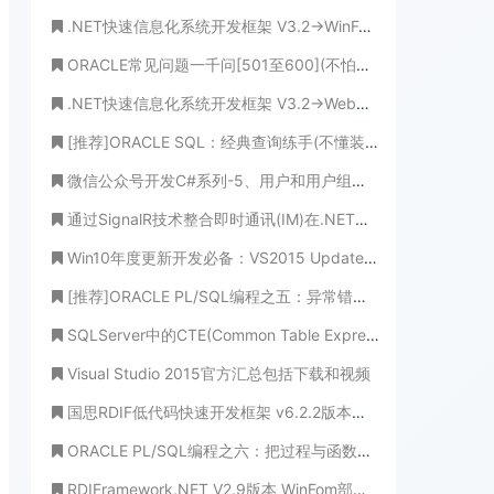
.NET快速信息化系统开发框架 V3.2->WinForm版本新增新的用户权限设置界面效率更高、更规范
ORACLE常见问题一千问[501至600](不怕学不成、就怕心不诚！)
.NET快速信息化系统开发框架 V3.2->Web版本工作流部分业务处理界面与查看界面全新展示
[推荐]ORACLE SQL：经典查询练手(不懂装懂，永世饭桶！)
微信公众号开发C#系列-5、用户和用户组管理-支持同步
通过SignalR技术整合即时通讯(IM)在.NET敏捷开发框架中落地
Win10年度更新开发必备：VS2015 Update 3正式版下载汇总
[推荐]ORACLE PL/SQL编程之五：异常错误处理(知已知彼、百战不殆)
SQLServer中的CTE(Common Table Expression)通用表表达式使用详解
Visual Studio 2015官方汇总包括下载和视频
国思RDIF低代码快速开发框架 v6.2.2版本发布
ORACLE PL/SQL编程之六：把过程与函数说透(穷追猛打，把根儿都拔起!)
RDIFramework.NET V2.9版本 WinFom部分新增与修正的功能