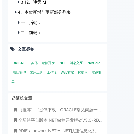
3.12、聊天IM
4、本次新增与更新部分列表
一、后端：
二、前端：
文章标签
RDIF.NET
其他
微信开发
.NET
消息交互
.NetCore
项目管理
常用工具
工作流
Web前端
数据库
挨踢业
界
随机文章
（推荐）（提供下载）ORACLE常见问题一千问(不怕学不成、就怕心不诚！)
全新跨平台版本.NET敏捷开发框架V5.0-RDIFramework.NET震撼发布
RDIFramework.NET ━ .NET快速信息化系统开发框架 ━ 工作流程组件介绍-3.3版本