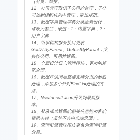
（分页）数据。
12、公司管理取消子公司的处理，子公
司放到组织机构中管理，更加规范。
13、数据字典管理字典分类重新设计，
修改为整型，取值：1：内置字典，2：
用户字典
14、组织机构服务接口更改
GetDTByParent、GetListByParent，支
持按公司、可用性返回。
15、全新设计日志管理模块，更加的规
范合理。
16、数据库访问层直接支持分页的参数
处理，添加多个针对FindList处理的方
法。
17、Newtonsoft.Json升级到最新版
本。
18、登录成功返回的相关信息把加密的
密码去掉（虽然不会向前端返回）。
19、查询引擎管理模块更名为查询引擎
分类。