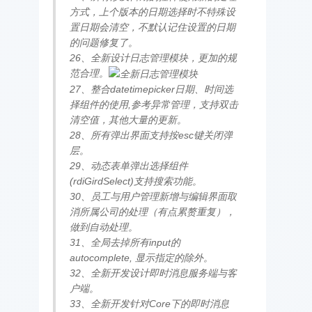
方式，上个版本的日期选择时不特殊设
置日期会清空，不默认记住设置的日期
的问题修复了。
26、全新设计日志管理模块，更加的规
范合理。
27、整合datetimepicker日期、时间选
择组件的使用,参考异常管理，支持双击
清空值，其他大量的更新。
28、所有弹出界面支持按esc键关闭弹
层。
29、动态表单弹出选择组件
(rdiGirdSelect)支持搜索功能。
30、员工与用户管理新增与编辑界面取
消所属公司的处理（有点累赘重复），
做到自动处理。
31、全局去掉所有input的
autocomplete, 显示指定的除外。
32、全新开发设计即时消息服务端与客
户端。
33、全新开发针对Core下的即时消息