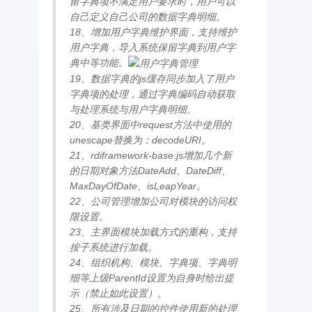
留字典项不满足用户要求时，用户可以
自己定义自己公司的数据字典明细。
18、增加用户字典维护界面，支持维护
用户字典，导入系统保留字典到用户字
典中等功能。
19、数据字典的js缓存同步加入了用户
字典项的处理，通过字典编码自动获取
与处理系统与用户字典明细。
20、基类界面中request方法中使用的
unescape替换为：decodeURI。
21、rdiframework-base.js增加几个新
的日期对象方法DateAdd、DateDiff、
MaxDayOfDate、isLeapYear。
22、公司管理增加公司对模块的访问权
限设置。
23、主界面模块加载方式的重构，支持
按子系统进行加载。
24、组织机构、模块、字典项、字典明
细等上级ParentId设置为自身时给出提
示（禁止如此设置）。
25、所有涉及日期的控件使用新的处理