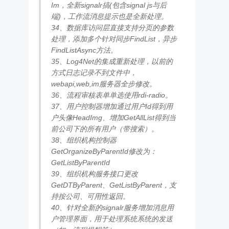
Im，全新signalr搞(包含signal js与后
端)，工作流消息提示也是全新处理。
34、数据库访问层直接支持分页的参数
处理，添加多个针对同步FindList，异步
FindListAsync方法。
35、Log4Net的集成重新处理，以前的
方式日志记录不到文件中，
webapi,web,im服务器全步修改。
36、流程审核表单单选使用rdi-radio。
37、用户控制器增加通过用户Id得到用
户头像HeadImg、增加GetAllList得到当
前公司下的所有用户（带搜索）。
38、组织机构控制器
GetOrganizeByParentId修改为：
GetListByParentId
39、组织机构服务接口更改
GetDTByParent、GetListByParent，支
持按公司、可用性返回。
40、针对全新的signalr服务增加消息用
户管理界面，用于处理系统系统的发送