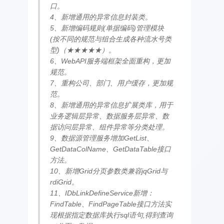
口。
4、新增通用的异常信息封装类。
5、新增编码规则(单据编码)管理模块
(按不同的规范与组合生成各种流水号类
型)（★★★★★）。
6、WebAPI服务端框架全面重构，更加
规范。
7、重构公司、部门、用户缓存，更加规
范。
8、新增通用的异常信息扩展类库，用于
业务逻辑层异常、数据服务层异常、数
据访问层异常、组件异常等分类处理。
9、数据源管理服务增加GetList、
GetDataColName、GetDataTable接口
方法。
10、新增Grid分页参数类兼容jqGrid与
rdiGrid。
11、IDbLinkDefineService新增：
FindTable、FindPageTable接口方法实
现根据指定数据库执行sql语句,得到查询