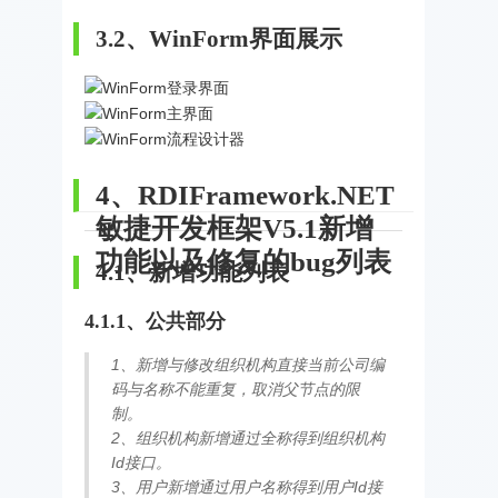
3.2、WinForm界面展示
4、RDIFramework.NET
敏捷开发框架V5.1新增
功能以及修复的bug列表
4.1、新增功能列表
4.1.1、公共部分
1、新增与修改组织机构直接当前公司编
码与名称不能重复，取消父节点的限
制。
2、组织机构新增通过全称得到组织机构
Id接口。
3、用户新增通过用户名称得到用户Id接