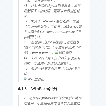
（如：流程提醒等）。
41、针对全新的signalr消息服务，增加
最新联系人的处理，还可以查看消息记
录。
42、加入BaseService基础服务，方便
异步调用的处理，可参考：IMService服
务实现中的GetRecentContactsList等异
步调用方法。
43、新增编码规则(单据编码)管理模块
(按不同的规范与组合生成各种流水号类
型)（★★★★★）。
44、主界面右上角下拉中增加修改密码
功能，方便用户修改自己的密码。
45、新增一种主界面风格（顶部菜单风
格）。
4.1.3、WinForm部分
1、增加修改windows环境变量后直接发
送通知，不重启电脑修改环境变量生效