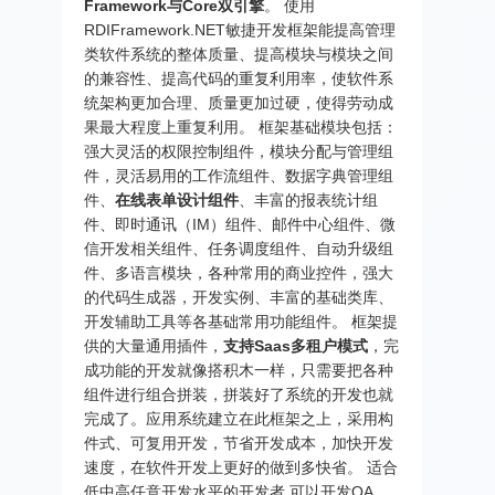
Framework与Core双引擎
。 使用
RDIFramework.NET敏捷开发框架能提高管理
类软件系统的整体质量、提高模块与模块之间
的兼容性、提高代码的重复利用率，使软件系
统架构更加合理、质量更加过硬，使得劳动成
果最大程度上重复利用。 框架基础模块包括：
强大灵活的权限控制组件，模块分配与管理组
件，灵活易用的工作流组件、数据字典管理组
件、
在线表单设计组件
、丰富的报表统计组
件、即时通讯（IM）组件、邮件中心组件、微
信开发相关组件、任务调度组件、自动升级组
件、多语言模块，各种常用的商业控件，强大
的代码生成器，开发实例、丰富的基础类库、
开发辅助工具等各基础常用功能组件。 框架提
供的大量通用插件，
支持Saas多租户模式
，完
成功能的开发就像搭积木一样，只需要把各种
组件进行组合拼装，拼装好了系统的开发也就
完成了。应用系统建立在此框架之上，采用构
件式、可复用开发，节省开发成本，加快开发
速度，在软件开发上更好的做到多快省。 适合
低中高任意开发水平的开发者,可以开发OA、