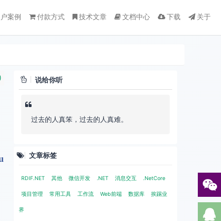
客户案例
付款方式
技术文章
文档中心
下载
关于
)
说给你听
过去的人真笨，过去的人真难。
文章标签
u
。
RDIF.NET
其他
微信开发
.NET
消息交互
.NetCore
项目管理
常用工具
工作流
Web前端
数据库
挨踢业
界