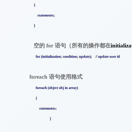
{
statements;
}
空的
语句（所有的操作都在
for
initializ
for (initialization; condition; update); // update user id
语句使用格式
foreach
foreach (object obj in array)
{
statements;
}