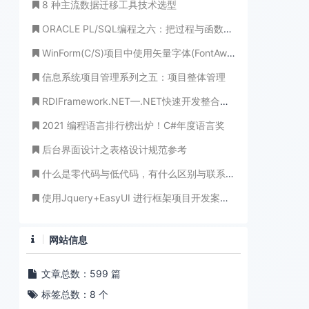
8 种主流数据迁移工具技术选型
ORACLE PL/SQL编程之六：把过程与函数说透(穷追猛打，把根儿都拔起!)
WinForm(C/S)项目中使用矢量字体(FontAwsome、Elegant)图标
信息系统项目管理系列之五：项目整体管理
RDIFramework.NET—.NET快速开发整合框架【开发实例】之产品管理（MVC版）
2021 编程语言排行榜出炉！C#年度语言奖
后台界面设计之表格设计规范参考
什么是零代码与低代码，有什么区别与联系，未来趋势
使用Jquery+EasyUI 进行框架项目开发案例讲解之五--模块（菜单）管理源码分享
网站信息
文章总数：599 篇
标签总数：8 个