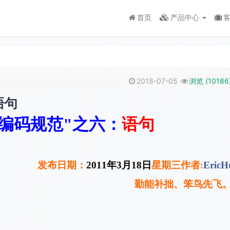
首页
产品中心
2018-07-05
浏览 (
10186
语句
编码规范"之六：
语句
发布日期：
2011
年
3
月
18
日
星期三作者
:
EricH
勤能补拙、笨鸟先飞