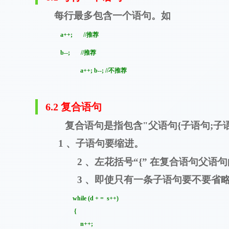
每行最多包含一个语句。如
a++; //
推荐
b--; //
推荐
a++; b--; //
不推荐
6.2
复合语句
复合语句是指包含
"
父语句
{
子语句
;
子
子语句要缩进。
1 、
2 、左花括号“{” 在复合语句父
3 、即使只有一条子语句要不要省略花
while (d + = s++)
{
n++;