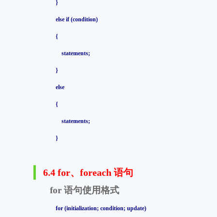
}
else if (condition)
{
statements;
}
else
{
statements;
}
6.4 for
、
foreach
语句
语句使用格式
for
for (initialization; condition; update)