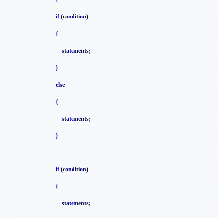
if (condition)
{
statements;
}
else
{
statements;
}
if (condition)
{
statements;