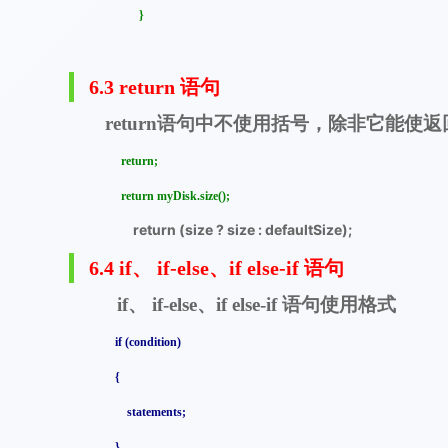
}
6.3 return
语句
语句中不使用括号，除非它能使返
return
return;
return myDisk.size();
return (size ? size : defaultSize);
6.4 if
、
if-else、if else-if 语句
、
、
语句使用格式
if
if-else
if else-if
if (condition)
{
statements;
}