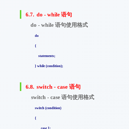
6.7.
do - while
语句
语句使用格式
do - while
do
{
statements;
} while (condition);
6.8.
switch - case
语句
语句使用格式
switch - case
switch (condition)
{
case 1: