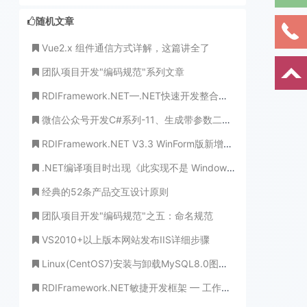
随机文章
Vue2.x 组件通信方式详解，这篇讲全了
团队项目开发"编码规范"系列文章
RDIFramework.NET—.NET快速开发整合框架【开发实例】之产品管理（WinForm版）
微信公众号开发C#系列-11、生成带参数二维码应用场景
RDIFramework.NET V3.3 WinForm版新增日程管理功能模块
.NET编译项目时出现《此实现不是 Windows 平台 FIPS 验证的加密算法的一部分》处理方法
经典的52条产品交互设计原则
团队项目开发"编码规范"之五：命名规范
VS2010+以上版本网站发布IIS详细步骤
Linux(CentOS7)安装与卸载MySQL8.0图文详解
RDIFramework.NET敏捷开发框架 ━ 工作流程组件Web业务平台