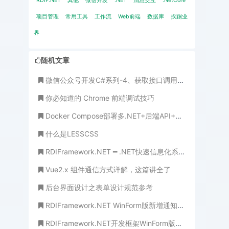
RDIF.NET
其他
微信开发
.NET
消息交互
.NetCore
项目管理
常用工具
工作流
Web前端
数据库
挨踢业
界
随机文章
微信公众号开发C#系列-4、获取接口调用凭证
你必知道的 Chrome 前端调试技巧
Docker Compose部署多.NET+后端API+多Vue前端Web 完整记录（含多数据库扩展+实用场景，亲测无坑）
什么是LESSCSS
RDIFramework.NET ━ .NET快速信息化系统开发框架 ━ 工作流程组件WinForm业务平台
Vue2.x 组件通信方式详解，这篇讲全了
后台界面设计之表单设计规范参考
RDIFramework.NET WinForm版新增通知公告、系统新闻模块
RDIFramework.NET开发框架WinForm版新增编码管理