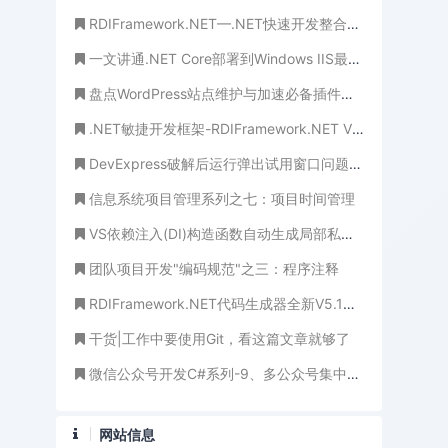
RDIFramework.NET—.NET快速开发整合框架【开发实例】之产品管理（MVC版）
一文讲通.NET Core部署到Windows IIS最全解决方案
盘点WordPress站点维护与加速必备插件及技巧
.NET敏捷开发框架-RDIFramework.NET V5.1发布(跨平台)
DevExpress破解后运行弹出试用窗口问题处理方式
信息系统项目管理系列之七：项目时间管理
VS依赖注入(DI)构造函数自动生成局部私有变量
团队项目开发"编码规范"之三：程序注释
RDIFramework.NET代码生成器全新V5.1版本发布
干货|工作中要使用Git，看这篇文章就够了
微信公众号开发C#系列-9、多公众号集中管理
网站信息