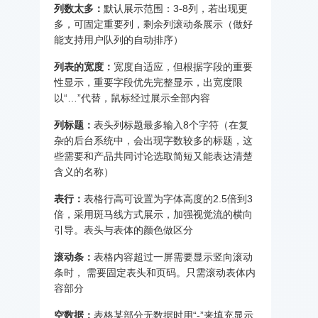
列数太多：
默认展示范围：3-8列，若出现更
多，可固定重要列，剩余列滚动条展示（做好
能支持用户队列的自动排序）
列表的宽度：
宽度自适应，但根据字段的重要
性显示，重要字段优先完整显示，出宽度限
以“…”代替，鼠标经过展示全部内容
列标题：
表头列标题最多输入8个字符（在复
杂的后台系统中，会出现字数较多的标题，这
些需要和产品共同讨论选取简短又能表达清楚
含义的名称）
表行：
表格行高可设置为字体高度的2.5倍到3
倍，采用斑马线方式展示，加强视觉流的横向
引导。表头与表体的颜色做区分
滚动条：
表格内容超过一屏需要显示竖向滚动
条时， 需要固定表头和页码。只需滚动表体内
容部分
空数据：
表格某部分无数据时用“-”来填充显示,