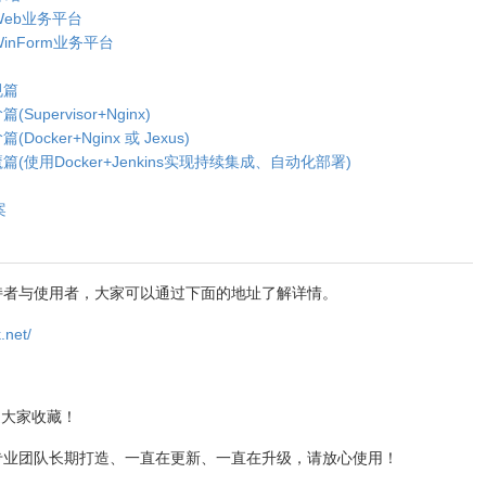
件Web业务平台
WinForm业务平台
规篇
upervisor+Nginx)
Docker+Nginx 或 Jexus)
入魔篇(使用Docker+Jenkins实现持续集成、自动化部署)
案
架的支持者与使用者，大家可以通过下面的地址了解详情。
.net/
迎大家收藏！
限公司专业团队长期打造、一直在更新、一直在升级，请放心使用！