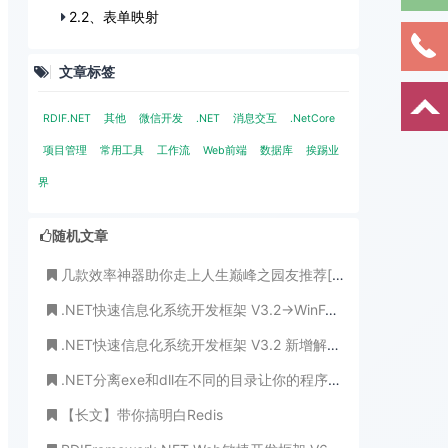
2.2、表单映射
文章标签
RDIF.NET
其他
微信开发
.NET
消息交互
.NetCore
项目管理
常用工具
工作流
Web前端
数据库
挨踢业
界
随机文章
几款效率神器助你走上人生巅峰之园友推荐[收藏]
.NET快速信息化系统开发框架 V3.2->WinForm版本新增新的用户权限设置界面效率更高、更规范
.NET快速信息化系统开发框架 V3.2 新增解压缩工具类ZipHelper
.NET分离exe和dll在不同的目录让你的程序更整洁
【长文】带你搞明白Redis