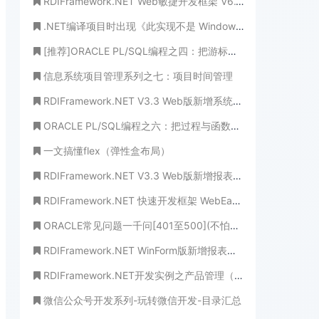
RDIFramework.NET Web敏捷开发框架 V6.1发布(.NET6+、Framework双引擎)
.NET编译项目时出现《此实现不是 Windows 平台 FIPS 验证的加密算法的一部分》处理方法
[推荐]ORACLE PL/SQL编程之四：把游标说透(不怕做不到，只怕想不到)
信息系统项目管理系列之七：项目时间管理
RDIFramework.NET V3.3 Web版新增系统公告、系统新闻模块方便需要的客户
ORACLE PL/SQL编程之六：把过程与函数说透(穷追猛打，把根儿都拔起!)
一文搞懂flex（弹性盒布局）
RDIFramework.NET V3.3 Web版新增报表管理功能模块-重量级实用功能
RDIFramework.NET 快速开发框架 WebEasyUI版本 V6.0发布
ORACLE常见问题一千问[401至500](不怕学不成、就怕心不诚！)
RDIFramework.NET WinForm版新增报表管理功能模块
RDIFramework.NET开发实例之产品管理（WebForm版）
微信公众号开发系列-玩转微信开发-目录汇总