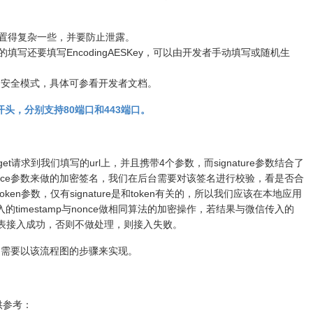
设置得复杂一些，并要防止泄露。
填写还要填写EncodingAESKey，可以由开发者手动填写或随机生
和安全模式，具体可参看开发者文档。
ps://开头，分别支持80端口和443端口。
et请求到我们填写的url上，并且携带4个参数，而signature参数结合了
数、nonce参数来做的加密签名，我们在后台需要对该签名进行校验，看是否合
n参数，仅有signature是和token有关的，所以我们应该在本地应用
timestamp与nonce做相同算法的加密操作，若结果与微信传入的
参数，代表接入成功，否则不做处理，则接入失败。
用需要以该流程图的步骤来实现。
供参考：