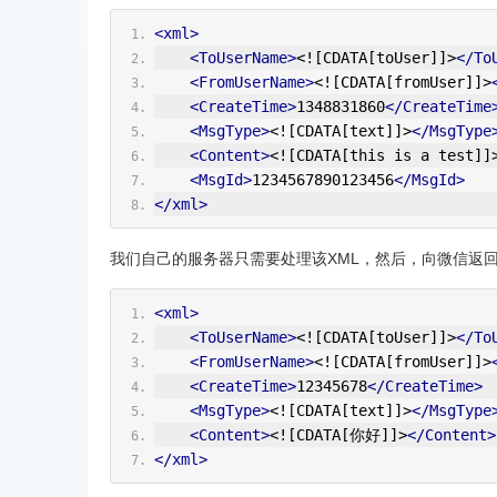
<xml>
<ToUserName>
<![CDATA[toUser]]>
</To
<FromUserName>
<![CDATA[fromUser]]>
<CreateTime>
1348831860
</CreateTime
<MsgType>
<![CDATA[text]]>
</MsgType
<Content>
<![CDATA[this is a test]]
<MsgId>
1234567890123456
</MsgId>
</xml>
我们自己的服务器只需要处理该XML，然后，向微信返回
<xml>
<ToUserName>
<![CDATA[toUser]]>
</To
<FromUserName>
<![CDATA[fromUser]]>
<CreateTime>
12345678
</CreateTime>
<MsgType>
<![CDATA[text]]>
</MsgType
<Content>
<![CDATA[你好]]>
</Content>
</xml>