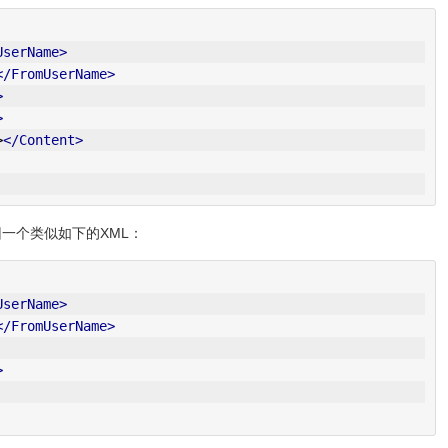
UserName>
</FromUserName>
>
>
>
</Content>
一个类似如下的XML：
UserName>
</FromUserName>
>