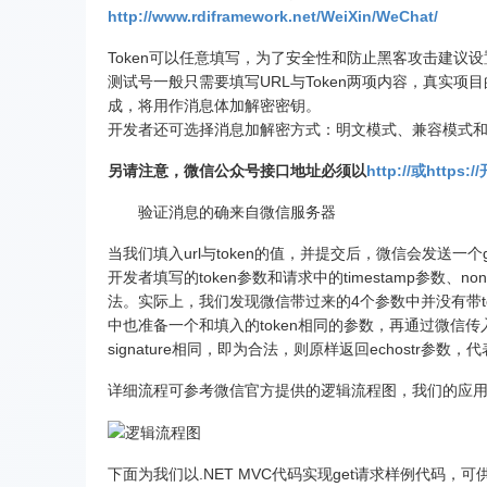
http://www.rdiframework.net/WeiXin/WeChat/
Token可以任意填写，为了安全性和防止黑客攻击建议
测试号一般只需要填写URL与Token两项内容，真实项目的
成，将用作消息体加解密密钥。
开发者还可选择消息加解密方式：明文模式、兼容模式
另请注意，微信公众号接口地址必须以
http://或htt
验证消息的确来自微信服务器
当我们填入url与token的值，并提交后，微信会发送一个g
开发者填写的token参数和请求中的timestamp参
法。实际上，我们发现微信带过来的4个参数中并没有带toke
中也准备一个和填入的token相同的参数，再通过微信传入的
signature相同，即为合法，则原样返回echostr
详细流程可参考微信官方提供的逻辑流程图，我们的应
下面为我们以.NET MVC代码实现get请求样例代码，可