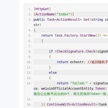
[
HttpGet
]
[
ActionName
(
"Index"
)]
public
Task
<
ActionResult
>
Get
(
string
 s
str
)
{
return
Task
.
Factory
.
StartNew
(()
=>
{
if
(
CheckSignature
.
Check
(
signa
{
return
 echostr
;
//返回随机
}
else
{
return
"failed:"
+
 signatu
ce
,
 weixinOfficialAccountEntity
.
Token
)
微信公众账号后台的Url，请注意保持Token一致
}
}).
ContinueWith
<
ActionResult
>(
task