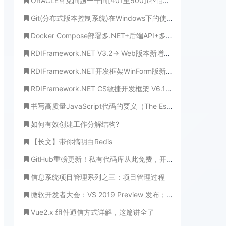
ORACLE常见问题一千问[401至500](不怕学不成、就怕心不诚！)
Git(分布式版本控制系统)在Windows下的使用-将代码托管到开源中国（oschina）
Docker Compose部署多.NET+后端API+多Vue前端Web 完整记录（含多数据库扩展+实用场景，亲测无坑）
RDIFramework.NET V3.2-> Web版本新增新的用户权限设置界面效率更高、更规范
RDIFramework.NET开发框架WinForm版新增编码管理
RDIFramework.NET CS敏捷开发框架 V6.1发布(.NET6+、Framework双引擎、全网唯一)
书写高质量JavaScript代码的要义（The Essentials of Writing High Quality JavaScript）翻译
如何有效创建工作分解结构?
【长文】带你搞明白Redis
GitHub重磅更新！私有代码库从此免费，开发者齐夸微软送福利
信息系统项目管理系列之三：项目管理过程
微软开发者大会：VS 2019 Preview 发布；Windows UX 主要技术开源
Vue2.x 组件通信方式详解，这篇讲全了