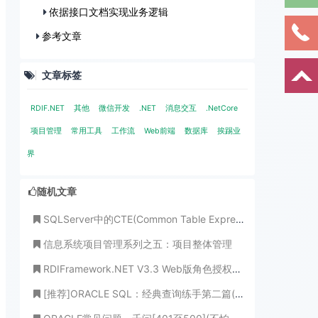
依据接口文档实现业务逻辑
参考文章
文章标签
RDIF.NET
其他
微信开发
.NET
消息交互
.NetCore
项目管理
常用工具
工作流
Web前端
数据库
挨踢业
界
随机文章
SQLServer中的CTE(Common Table Expression)通用表表达式使用详解
信息系统项目管理系列之五：项目整体管理
RDIFramework.NET V3.3 Web版角色授权管理新增角色对操作权限项、模块起止生效日期的设置
[推荐]ORACLE SQL：经典查询练手第二篇(不懂装懂，永世饭桶！)