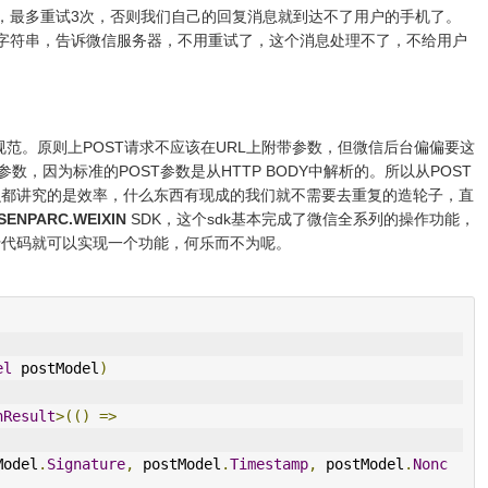
，最多重试3次，否则我们自己的回复消息就到达不了用户的手机了。
字符串，告诉微信服务器，不用重试了，这个消息处理不了，不给用户
规范。原则上POST请求不应该在URL上附带参数，但微信后台偏偏要这
，因为标准的POST参数是从HTTP BODY中解析的。所以从POST
么都讲究的是效率，什么东西有现成的我们就不需要去重复的造轮子，直
SENPARC.WEIXIN
SDK，这个sdk基本完成了微信全系列的操作功能，
行代码就可以实现一个功能，何乐而不为呢。
el
 postModel
)
nResult
>(()
=>
Model
.
Signature
,
 postModel
.
Timestamp
,
 postModel
.
Nonc