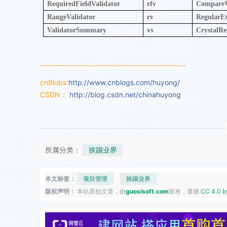
RequiredFieldValidator
rfv
CompareV
RangeValidator
rv
RegularEx
ValidatorSummary
vs
CrystalRe
------------------------------------------------
cnBlobs:
http://www.cnblogs.com/huyong/
CSDN：
http://blog.csdn.net/chinahuyong
所属分类：
挨踢业界
本文标签：
项目管理
挨踢业界
版权声明：
本站原创文章，由
guosisoft.com
发布，遵循
CC 4.0 b