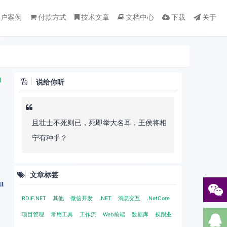
客户案例
付款方式
技术文章
文档中心
下载
关于
)
说给你听
且壮士不死则已，死即举大名耳，王侯将相
宁有种乎？
文章标签
u
RDIF.NET
其他
微信开发
.NET
消息交互
.NetCore
项目管理
常用工具
工作流
Web前端
数据库
挨踢业