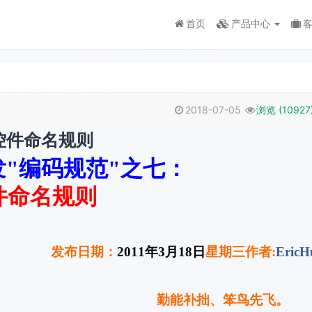
首页
产品中心
2018-07-05
浏览 (
10927
控件命名规则
"编码规范"之七：
件命名规则
发布日期：
2011
年
3
月
18
日
星期三作者
:
EricH
勤能补拙、笨鸟先飞。