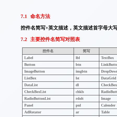
7.1
命名方法
控件名简写
+
英文描述，英文描述首字母大
7.2
主要控件名简写对照表
控件名
简写
Label
lbl
TextBox
Button
btn
LinkButt
ImageButton
imgbtn
DropDown
ListBox
lst
DataGrid
DataList
dl
CheckBo
CheckBoxList
chkls
RadioBut
RadioButtonList
rdolt
Image
Panel
pnl
Calender
AdRotator
ar
Table