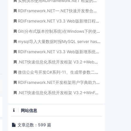
实例演示使用RDIFramework.NET 框架的工作流组件进行业务流程的定义—请假申请流程-WinForm
RDIFramework.NET—.NET快速开发整合框架【开发实例】之产品管理（MVC版）
RDIFramework.NET V3.3 Web版新增日程管理功能模块
Git(分布式版本控制系统)在Windows下的使用-将代码托管到开源中国（oschina）
mysql导入大量数据时报MySQL server has gone away错误的解决办法
RDIFramework.NET V3.3 Web版新增系统公告、系统新闻模块方便需要的客户
.NET快速信息化系统开发框架 V3.2->Web版本工作流部分业务处理界面与查看界面全新展示
微信公众号开发C#系列-11、生成带参数二维码应用场景
RDIFramework.NET开发框架用户字典助力Saas数据字典应用
.NET快速信息化系统开发框架 V3.2->WinForm版本新增新的用户权限设置界面效率更高、更规范
网站信息
文章总数：599 篇