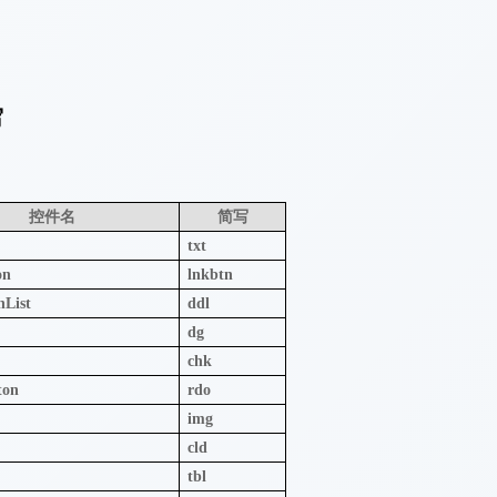
写
控件名
简写
txt
on
lnkbtn
List
ddl
dg
x
chk
ton
rdo
img
cld
tbl