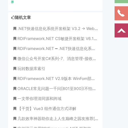
界
随机文章
.NET快速信息化系统开发框架 V3.2 -> Web 用户管理模块编辑界面-组织机构选择支持级联选择
RDIFramework.NET CS敏捷开发框架 V6.1发布(.NET6+、Framework双引擎、全网唯一)
RDIFramework.NET ━ .NET快速信息化系统开发框架 ━ 工作流程组件介绍-3.3版本
微信公众号开发C#系列-7、消息管理-接收事件推送
玩转数据库索引
RDIFramework.NET V2.9版本 WinFom部分新增与修正的功能
ORACLE常见问题一千问[801至900](不怕学不成、就怕心不诚！)
一文带你理清同源和跨域
【干货】Vue3 组件通信方式详解
几款效率神器助你走上人生巅峰之园友推荐[收藏]