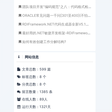
团队项目开发"编码规范"之八：代码格式检查
ORACLE常见问题一千问[301至400](不怕学不成、就怕心不诚！)
RDIFramework.NET代码生成器全新V5.1版本发布
最好用的.NET敏捷开发框架-RDIFramework.NET V3.6 Ace版全新发布 100%源码授权
如何有效创建工作分解结构?
网站信息
文章总数：599 篇
标签总数：8 个
分类总数：8 个
留言数量：1385 条
在线人数：
89
人
运行天数：1321天