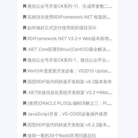
微信公众号开发C#系列-11、生成带参数二维码应用场景
实例演示使用RDIFramework.NET 框架的工作流组件进行业务流程的定义—请假申请流程-WinForm
如何做好正式交付使用前的项目演示
RDIFramework.NET V3.2-> Web版本新增新的用户权限设置界面效率更高、更规范
.NET Core部署到linux(CentOS)最全解决方案，高阶篇(Docker+Nginx 或 Jexus)
微信公众号开发C#系列-1、微信公众平台注册
Win10年度更新开发必备：VS2015 Update 3正式版下载汇总
国思RDIF低代码快速开发框架 v6.2版本发布
.NET快速信息化系统开发框架 V3.2->Web版本“产品管理”事例编辑界面新增KindEditor复文本编辑控件
[推荐]ORACLE PL/SQL编程详解之三：PL/SQL流程控制语句(不给规则，不成方圆)
JavaScript开发，VS-CODE必备插件推荐
国思RDIF低代码快速开发框架 v6.2.2版本发布
值得一看的35个Redis常用问题总结