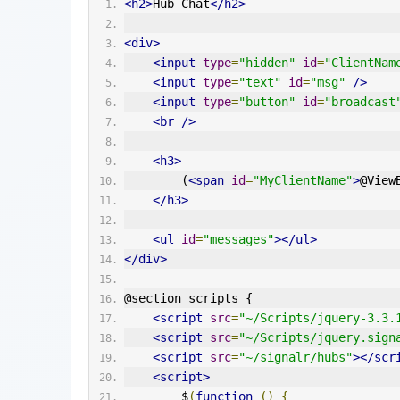
<h2>
Hub Chat
</h2>
<div>
<input
type
=
"hidden"
id
=
"ClientNam
<input
type
=
"text"
id
=
"msg"
/>
<input
type
=
"button"
id
=
"broadcast
<br
/>
<h3>
        (
<span
id
=
"MyClientName"
>
@View
</h3>
<ul
id
=
"messages"
></ul>
</div>
@section scripts {
<script
src
=
"~/Scripts/jquery-3.3.
<script
src
=
"~/Scripts/jquery.sign
<script
src
=
"~/signalr/hubs"
></scr
<script>
        $
(
function
()
{