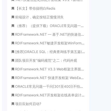
【长文】带你搞明白Redis
前端设计，确定按钮正慢慢消失
（推荐）（提供下载）ORACLE常见问题一千问(不怕学不成、就怕心不诚！)
RDIFramework.NET — 基于.NET的快速信息化系统开发框架 — 系列目录
RDIFramework.NET敏捷开发框架WinForm新增文件中心-实现附件集中管理
[推荐]ORACLE SQL：经典查询练手第五篇(不懂装懂，永世饭桶！)
团队项目开发"编码规范"之二：代码外观
RDIFramework.NET V3.3 Web框架主界面新增横向菜单功能
RDIFramework.NET 快速开发框架 WebEasyUI版本 V6.0发布
ORACLE常见问题一千问[301至400](不怕学不成、就怕心不诚！)
RDIFramework.NET开发框架在线表单设计整合工作流程的使用
项目应如何启动?