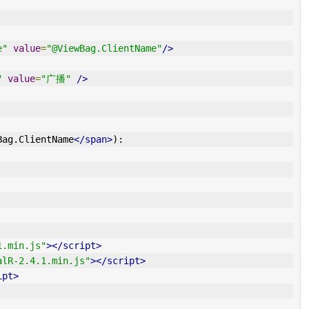
e"
value
=
"@ViewBag.ClientName"
/>
"
value
=
"广播"
/>
Bag.ClientName
</span>
):
1.min.js"
></script>
alR-2.4.1.min.js"
></script>
ipt>