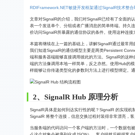
RDIFramework.NET敏捷开发框架通过SignalR技术整合
文章对SignalR的介绍，我们对SignalR已经有了全面
表一个发送单个、分组或者广播消息的简单终端。持久连接的API（
价访问SignalR所暴露的通信协议的条件。使用这种连
本篇将继续在上一篇的基础上，讲解SignalR通过最常
我们知道SignalR的通信模型主要是两类Persistent C
端和服务器端能够直接调用彼此的方法。SignalR的
端的方法像调用本地一样简单，反之亦然。使用Hub的模式就像
样能够让你传递类型化的参数到方法上进行模型绑定。通
2、SignalR Hub 原理分析
SignalR具体是如何到达实行性的呢？SignalR 的实现机
SignalR 将整个连接，信息交换过程封装得非常漂亮，
当服务端的代码访问一个客户端的方法时，一个数据包
么这个对象会被序列化成JSON）。客户端然后根据客