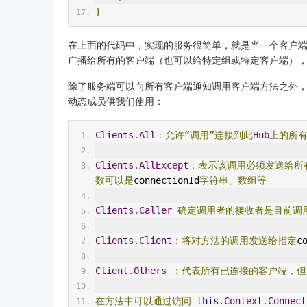
}
在上面的代码中，实现的服务很简单，就是当一个客户端调用S
广播给所有的客户端（也可以给特定组或特定客户端）
除了服务端可以向所有客户端通知调用客户端方法之外，还
动态成员供我们使用：
Clients
.
All
：允许“调用”连接到此
Hub
上的所
Clients
.
AllExcept
：表示该调用必须发送给所
数可以是
connectionId
字符串、数组等
Clients
.
Caller
确定调用者的接收者是目前调
Clients
.
Client
：将对方法的调用发送给指定
c
Client
.
Others
：代表所有已连接的客户端，但
在方法中可以通过访问
this
.
Context
.
Connect