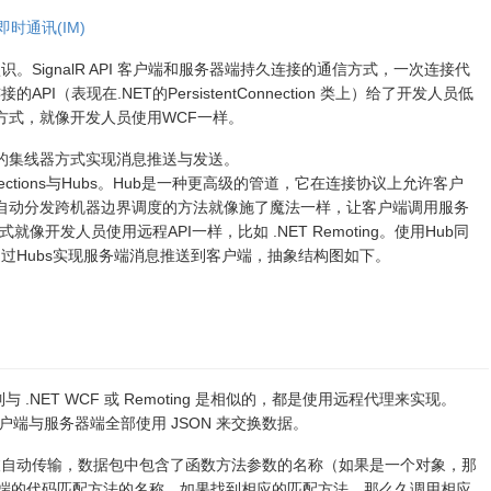
即时通讯(IM)
的认识。SignalR API 客户端和服务器端持久连接的通信方式，一次连接代
表现在.NET的PersistentConnection 类上）给了开发人员低
接方式，就像开发人员使用WCF一样。
用的集线器方式实现消息推送与发送。
onnections与Hubs。Hub是一种更高级的管道，它在连接协议上允许客户
这种自动分发跨机器边界调度的方法就像施了魔法一样，让客户端调用服务
开发人员使用远程API一样，比如 .NET Remoting。使用Hub同
过Hubs实现服务端消息推送到客户端，抽象结构图如下。
制与 .NET WCF 或 Remoting 是相似的，都是使用远程代理来实现。
客户端与服务器端全部使用 JSON 来交换数据。
被自动传输，数据包中包含了函数方法参数的名称（如果是一个对象，那
户端的代码匹配方法的名称。如果找到相应的匹配方法，那么久调用相应