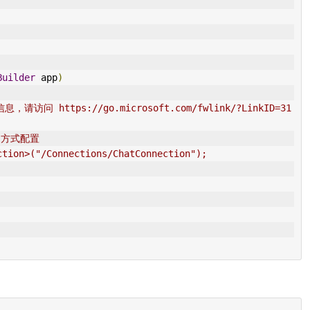
Builder
 app
)
问 https://go.microsoft.com/fwlink/?LinkID=31
on 方式配置
ction>("/Connections/ChatConnection");