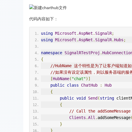
代码内容如下：
using
Microsoft
.
AspNet
.
SignalR
;
using
Microsoft
.
AspNet
.
SignalR
.
Hubs
;
namespace
SignalRTestProj
.
HubConnectio
{
//HubName 这个特性是为了让客户端知
//如果没有设定该属性，则以服务器端的服务类
[
HubName
(
"chat"
)]
public
class
ChatHub
:
Hub
{
public
void
Send
(
string
 client
{
// Call the addSomeMessage
Clients
.
All
.
addSomeMessage
}
}