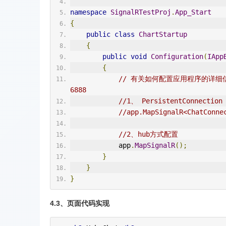
namespace
SignalRTestProj
.
App_Start
{
public
class
ChartStartup
{
public
void
Configuration
(
IApp
{
// 有关如何配置应用程序的详细信息，请访
6888
//1、 PersistentConnecti
//app.MapSignalR<ChatConne
//2、hub方式配置    
            app
.
MapSignalR
();
}
}
}
4.3、页面代码实现