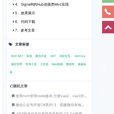
4、SignalR的Hub连接类Mvc实现
5、效果展示
6、代码下载
7、参考文章
文章标签
RDIF.NET
其他
微信开发
.NET
消息交互
.NetCore
项目管理
常用工具
工作流
Web前端
数据库
挨踢业
界
随机文章
使用nvm管理node版本,方便vue2，vue3开发
微信公众号开发C#系列-3、搭建微信本地调试环境-借助花生壳实现内网穿透
.NET快速信息化系统开发框架 V3.2->新增记录SQL执行过程